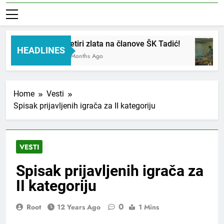
Četiri zlata na članove ŠK Tadić!
HEADLINES
3 Months Ago
Home
Vesti
Spisak prijavljenih igrača za II kategoriju
VESTI
Spisak prijavljenih igrača za
II kategoriju
0
Root
12 Years Ago
1 Mins