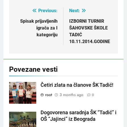
Previous:
Next:
Post
navigation
Spisak prijavljenih
IZBORNI TURNIR
igrača za I
ŠAHOVSKE ŠKOLE
kategoriju
TADIĆ
10.11.2014.GODINE
Povezane vesti
Četiri zlata na članove ŠK Tadić!
root
3 months ago
0
Dogovorena saradnja ŠK “Tadić” i
OŠ “Jajinci” iz Beograda