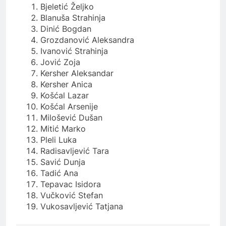
Bjeletić Željko
Blanuša Strahinja
Dinić Bogdan
Grozdanović Aleksandra
Ivanović Strahinja
Jović Zoja
Kersher Aleksandar
Kersher Anica
Košćal Lazar
Košćal Arsenije
Milošević Dušan
Mitić Marko
Pleli Luka
Radisavljević Tara
Savić Dunja
Tadić Ana
Tepavac Isidora
Vučković Stefan
Vukosavljević Tatjana