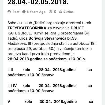
28.04.-02.05.2018.
0
Root
8 Years Ago
2 Mins
Šahovski klub „Tadić“ organizuje otvoreni turnir
TREć
EKATEGORNIKA
za osvajanje
DRUGE
KATEGORIJE
. Turnir se igra u prostorijama ŠK
Tadić, ulica
Borivoja Stevanovića br.53
,
Medaković III (pretposlednja stanica autobusa 18 i
trolejbusa 29, autobus 50.).Izvlačenje turnirskih
brojeva kao i prvo kolo predviđeno je
28.04.2018.godine sa početkom u 10.00 h.
I i II kolo 28.04. 2018.godine
sa
početkom u 10.00 časova
III i IV kolo 29.04. 2018.godine
sa
početkom u 10.00 časova
V kolo 30.04. 2018.godine
sa