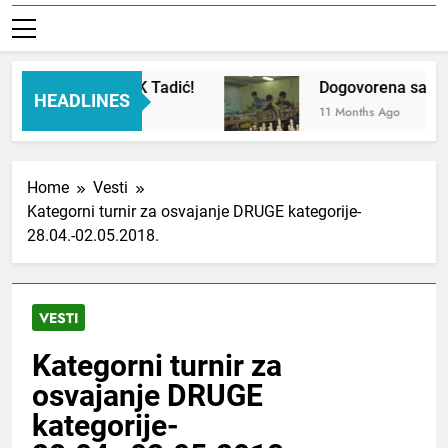
 zlata na članove ŠK Tadić!
Dogovorena saradnj
HEADLINES
hs Ago
11 Months Ago
Home
Vesti
Kategorni turnir za osvajanje DRUGE kategorije-
28.04.-02.05.2018.
VESTI
Kategorni turnir za
osvajanje DRUGE
kategorije-