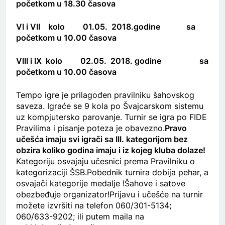
početkom u 18.30 časova
VI i VII kolo 01.05. 2018.godine
sa
početkom u 10.00 časova
VIII i IX kolo 02.05. 2018. godine
sa
početkom u 10.00 časova
Tempo igre je prilagođen pravilniku šahovskog
saveza. Igraće se 9 kola po Švajcarskom sistemu
uz kompjutersko parovanje. Turnir se igra po FIDE
Pravilima i pisanje poteza je obavezno.
Pravo
učešća imaju svi igrači sa III. kategorijom bez
obzira koliko godina imaju i iz kojeg kluba dolaze!
Kategoriju osvajaju učesnici prema Pravilniku o
kategorizaciji ŠSB.Pobednik turnira dobija pehar, a
osvajači kategorije medalje !Šahove i satove
obezbeđuje organizator!Prijavu i učešće na turnir
možete izvršiti na telefon 060/301-5134;
060/633-9202; ili putem maila na