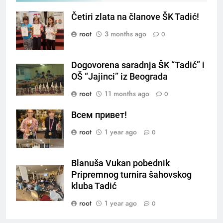
Četiri zlata na članove ŠK Tadić!
root
3 months ago
0
Dogovorena saradnja ŠK “Tadić” i
OŠ “Jajinci” iz Beograda
root
11 months ago
0
Всем привет!
root
1 year ago
0
Blanuša Vukan pobednik
Pripremnog turnira šahovskog
kluba Tadić
root
1 year ago
0