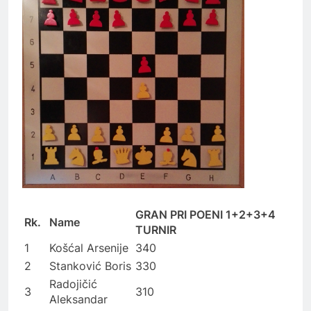
GRAN PRI POENI 1+2+3+4
Rk.
Name
TURNIR
1
Košćal Arsenije
340
2
Stanković Boris
330
Radojičić
3
310
Aleksandar