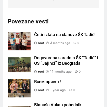
Povezane vesti
Četiri zlata na članove ŠK Tadić!
root
3 months ago
0
Dogovorena saradnja ŠK “Tadić” i
OŠ “Jajinci” iz Beograda
root
11 months ago
0
Всем привет!
root
1 year ago
0
Blanuša Vukan pobednik