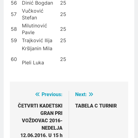
56
Dinić Bogdan
25
Vučković
57
25
Stefan
Milutinović
58
25
Pavle
59
Trajković Ilija
25
Kršljanin Mila
60
25
Pleli Luka
Previous:
Next:
Post
navigation
ČETVRTI KADETSKI
TABELA C TURNIR
GRAN PRI
VOŽDOVAC 2016-
NEDELJA
12.06.2016. U 15 h