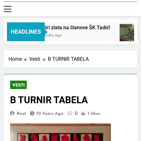
Četiri zlata na članove ŠK Tadić!
HEADLINES
3 Months Ago
Home
Vesti
B TURNIR TABELA
VESTI
B TURNIR TABELA
0
Root
10 Years Ago
1 Mins