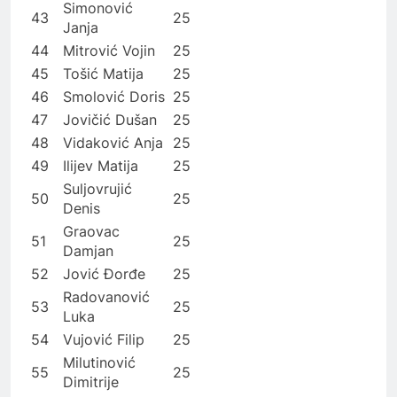
Simonović
43
25
Janja
44
Mitrović Vojin
25
45
Tošić Matija
25
46
Smolović Doris
25
47
Jovičić Dušan
25
48
Vidaković Anja
25
49
Ilijev Matija
25
Suljovrujić
50
25
Denis
Graovac
51
25
Damjan
52
Jović Đorđe
25
Radovanović
53
25
Luka
54
Vujović Filip
25
Milutinović
55
25
Dimitrije