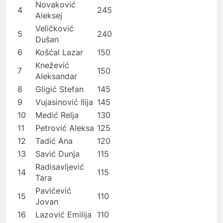
Novaković
4
245
Aleksej
Veličković
5
240
Dušan
6
Košćal Lazar
150
Knežević
7
150
Aleksandar
8
Gligić Stefan
145
9
Vujasinović Ilija
145
10
Medić Relja
130
11
Petrović Aleksa
125
12
Tadić Ana
120
13
Savić Dunja
115
Radisavljević
14
115
Tara
Pavićević
15
110
Jovan
16
Lazović Emilija
110