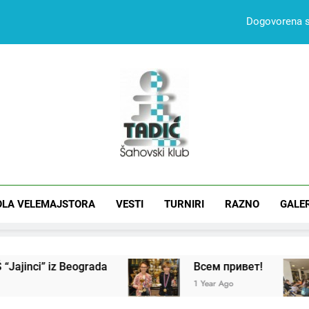
Dogovorena sa
Blanuša Vukan pobedni
Dogovorena sa
Šah Klub Tad
OLA VELEMAJSTORA
VESTI
TURNIRI
Blanuša Vukan pobedni
RAZNO
GALE
jinci” iz Beograda
Всем привет!
1 Year Ago