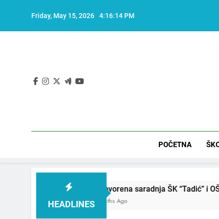
Skip
Friday, May 15, 2026
4:16:15 PM
to
content
POČETNA
ŠK
adić!
Dogovorena saradnja ŠK “Tadić” i OŠ “Ja
8 Months Ago
HEADLINES