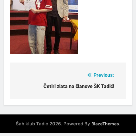
Previous:
Post
navigation
Četiri zlata na članove ŠK Tadić!
Šah klub Tadić 2026. Powered By
.
BlazeThemes