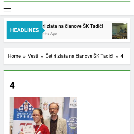
Četiri zlata na članove ŠK Tadić!
HEADLINES
3 Months Ago
Home
Vesti
Četiri zlata na članove ŠK Tadić!
4
4