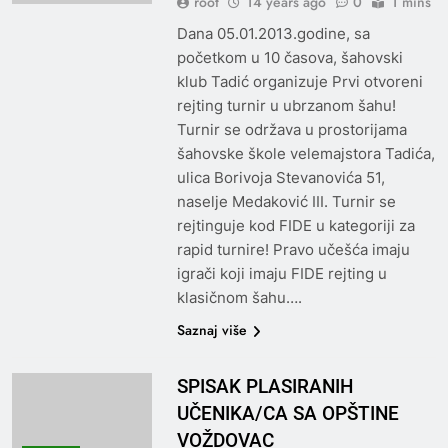
root
14 years ago
0
1 mins
Dana 05.01.2013.godine, sa
početkom u 10 časova, šahovski
klub Tadić organizuje Prvi otvoreni
rejting turnir u ubrzanom šahu!
Turnir se održava u prostorijama
šahovske škole velemajstora Tadića,
ulica Borivoja Stevanovića 51,
naselje Medaković III. Turnir se
rejtinguje kod FIDE u kategoriji za
rapid turnire! Pravo učešća imaju
igrači koji imaju FIDE rejting u
klasičnom šahu….
Saznaj više
SPISAK PLASIRANIH
UČENIKA/CA SA OPŠTINE
VOŽDOVAC