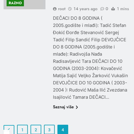
RAZNO
root
14 years ago
0
1 mins
DEČACI DO 8 GODINA (
2005.godište i mlađi): Tadić Stefan
Đokić Đorđe Stevanović Sergej
Tadić Filip Sandić Filip DEVOJČICE
DO 8 GODINA (2005.godište i
mlađe): Radivojša Nađa
Radisavljević Tara DEČACI DO 10
GODINA (2003-2004): Kovačević
Matija Sajić Veljko Žarković Vukašin
DEVOJČICE DO 10 GODINA ( 2003-
2004 ): Rudović Maša Ilić Zvezdana
Isajilović Tamara DEČACI…
Saznaj više
1
2
3
4