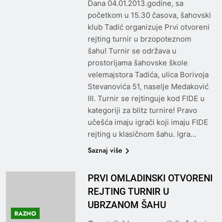
Dana 04.01.2013.godine, sa
početkom u 15.30 časova, šahovski
klub Tadić organizuje Prvi otvoreni
rejting turnir u brzopoteznom
šahu! Turnir se održava u
prostorijama šahovske škole
velemajstora Tadića, ulica Borivoja
Stevanovića 51, naselje Medaković
III. Turnir se rejtinguje kod FIDE u
kategoriji za blitz turnire! Pravo
učešća imaju igrači koji imaju FIDE
rejting u klasičnom šahu. Igra…
Saznaj više
PRVI OMLADINSKI OTVORENI
REJTING TURNIR U
UBRZANOM ŠAHU
RAZNO