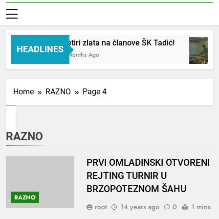
Četiri zlata na članove ŠK Tadić!
HEADLINES
3 Months Ago
Home
RAZNO
Page 4
RAZNO
PRVI OMLADINSKI OTVORENI
REJTING TURNIR U
BRZOPOTEZNOM ŠAHU
RAZNO
root
14 years ago
0
1 mins